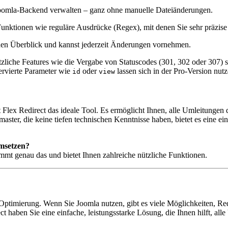
Joomla-Backend verwalten – ganz ohne manuelle Dateiänderungen.
 Funktionen wie reguläre Ausdrücke (Regex), mit denen Sie sehr präzis
den Überblick und kannst jederzeit Änderungen vornehmen.
ützliche Features wie die Vergabe von Statuscodes (301, 302 oder 307)
servierte Parameter wie
oder
lassen sich in der Pro-Version nutz
id
view
 Flex Redirect das ideale Tool. Es ermöglicht Ihnen, alle Umleitungen 
ter, die keine tiefen technischen Kenntnisse haben, bietet es eine ei
umsetzen?
mmt genau das und bietet Ihnen zahlreiche nützliche Funktionen.
Optimierung. Wenn Sie Joomla nutzen, gibt es viele Möglichkeiten, Red
rect haben Sie eine einfache, leistungsstarke Lösung, die Ihnen hilft, 